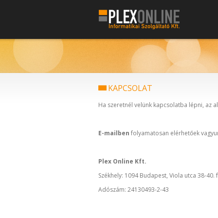
KAPCSOLAT
Ha szeretnél velünk kapcsolatba lépni, az a
E-mailben
folyamatosan elérhetőek vagyu
Plex Online Kft.
Székhely: 1094 Budapest, Viola utca 38-40. f
Adószám: 24130493-2-43