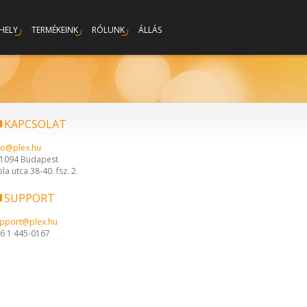
RHELY
TERMÉKEINK
RÓLUNK
ÁLLÁS
KAPCSOLAT
fo@plex.hu
1094 Budapest
ola utca 38-40. fsz. 2.
SUPPORT
pport@plex.hu
6 1 445-0167