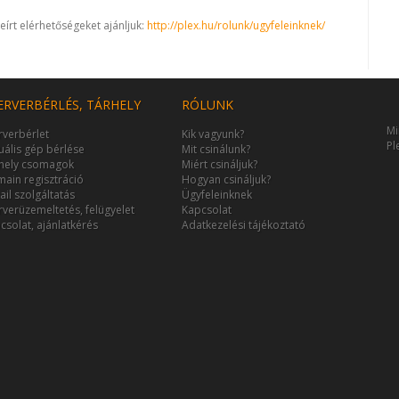
eírt elérhetőségeket ajánljuk:
http://plex.hu/rolunk/ugyfeleinknek/
ERVERBÉRLÉS, TÁRHELY
RÓLUNK
Mi
rverbérlet
Kik vagyunk?
Pl
tuális gép bérlése
Mit csinálunk?
hely csomagok
Miért csináljuk?
ain regisztráció
Hogyan csináljuk?
ail szolgáltatás
Ügyfeleinknek
rverüzemeltetés, felügyelet
Kapcsolat
csolat, ajánlatkérés
Adatkezelési tájékoztató