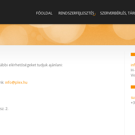
FŐOLDAL
RENDSZERFEJLESZTÉS
SZERVERBÉRLÉS, TÁ
lábbi elérhetőségeket tudjuk ajánlani:
in
H-
Vi
nk:
info@plex.hu
su
+3
sz. 2.