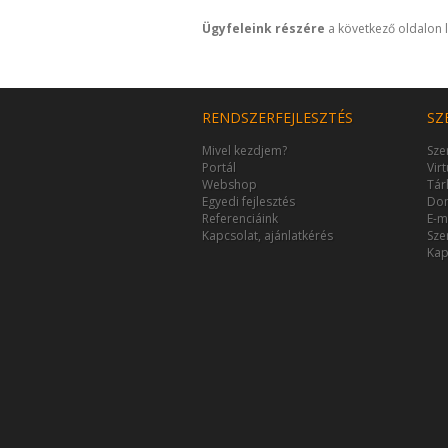
Ügyfeleink részére
a következő oldalon l
RENDSZERFEJLESZTÉS
SZ
Mivel kezdjem?
Sze
Portál
Vir
Webshop
Tár
Egyedi fejlesztés
Dom
Referenciáink
E-m
Kapcsolat, ajánlatkérés
Sze
Kap