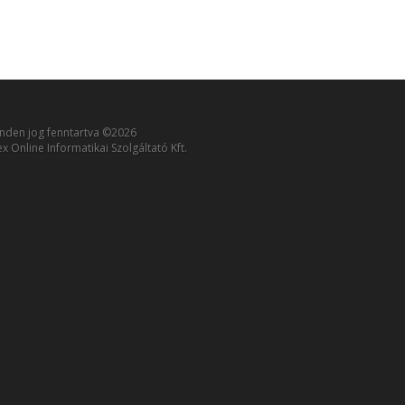
nden jog fenntartva ©2026
ex Online Informatikai Szolgáltató Kft.